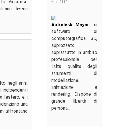
he. Vincitrice
Hits: 9110
i anni diversi
Autodesk Maya
è un
software di
computergrafica 3D,
apprezzato
soprattutto in ambito
professionale per
l'alta qualità degli
strumenti di
modellazione,
to negli anni,
animazione e
i indipendenti
rendering. Dispone di
ll’estero, e i
grande libertà di
videnziano una
persona...
ilm affrontano