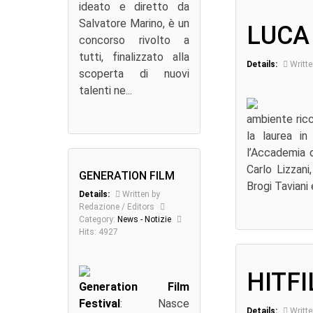
ideato e diretto da
Salvatore Marino, è un
LUCA
concorso rivolto a
tutti, finalizzato alla
Details:
Writte
scoperta di nuovi
talenti ne...
ambiente ricco
la laurea in
l’Accademia d
Carlo Lizzani
GENERATION FILM
Brogi Taviani 
Details:
Written by
Redazione / Editors
Category:
News - Notizie
Hits: 4927
HITFI
Generation Film
Festival
: Nasce
Details:
Writte