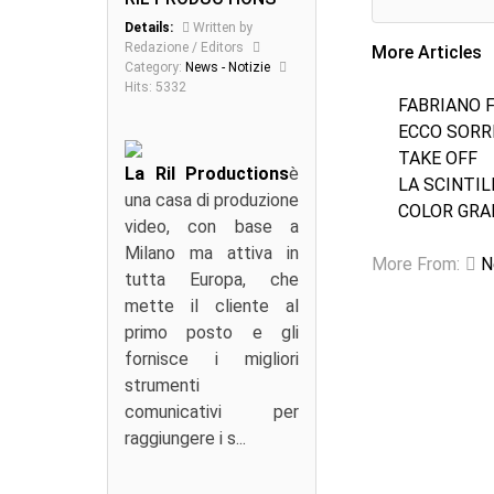
Details:
Written by
Redazione / Editors
More Articles
Category:
News - Notizie
Hits: 5332
FABRIANO 
ECCO SORR
TAKE OFF
La Ril Productions
è
LA SCINTIL
una casa di produzione
COLOR GRA
video, con base a
Milano ma attiva in
More From:
N
tutta Europa, che
mette il cliente al
primo posto e gli
fornisce i migliori
strumenti
comunicativi per
raggiungere i s...