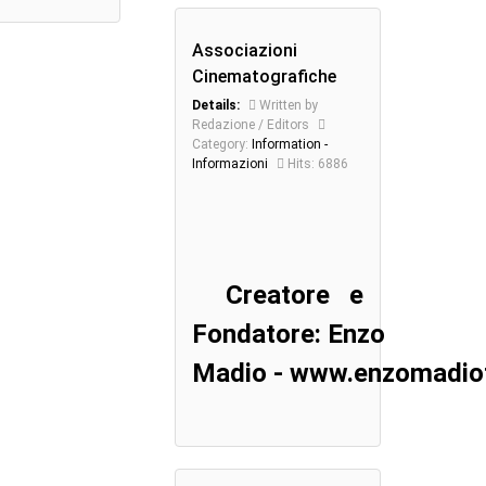
Associazioni
Cinematografiche
Details:
Written by
Redazione / Editors
Category:
Information -
Informazioni
Hits: 6886
Creatore e
Fondatore: Enzo
Madio - www.enzomadiot