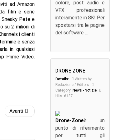
colore, post audio e
riviti ad Amazon
VFX professionali
da film e serie
interamente in 8K! Per
, Sneaky Pete e
spostarsi tra le pagine
o su 2 milioni di
del software ...
Channels i clienti
 termine e senza
rla in qualsiasi
app Prime Video,
DRONE ZONE
Details:
Written by
Redazione / Editors
Category:
News - Notizie
Hits: 6187
Avanti
Drone-Zone
è un
punto di riferimento
per tutti gli