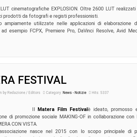
i LUT cinematografiche EXPLOSION. Oltre 2600 LUT realizzati 
ci prodotti da fotografi e registi professionisti.
ampiamente utilizzate nelle applicazioni di elaborazione d
i, ad esempio FCPX, Premiere Pro, DaVinci Resolve, Avid Me
RA FESTIVAL
n by Redazione / Editors
Category:
News - Notizie
Hits: 5337
Il
Matera Film Festival
è ideato, promosso e
zione di promozione sociale MAKING-OF in collaborazione con l
AMERA CON VISTA.
'associazione nasce nel 2015 con lo scopo principale di 