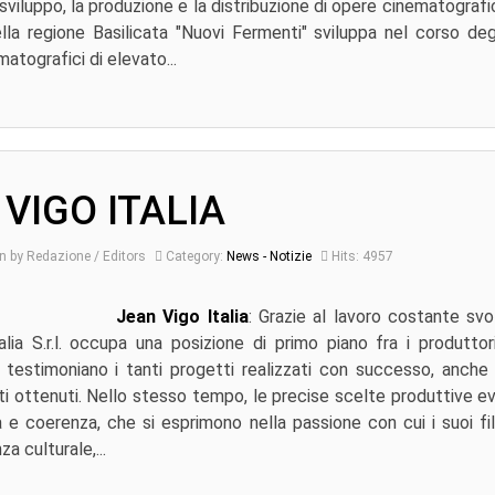
sviluppo, la produzione e la distribuzione di opere cinematografic
la regione Basilicata "Nuovi Fermenti" sviluppa nel corso degl
atografici di elevato...
VIGO ITALIA
n by Redazione / Editors
Category:
News - Notizie
Hits: 4957
Jean Vigo Italia
: Grazie al lavoro costante svol
lia S.r.l. occupa una posizione di primo piano fra i produttor
e testimoniano i tanti progetti realizzati con successo, anche a
i ottenuti. Nello stesso tempo, le precise scelte produttive e
à e coerenza, che si esprimono nella passione con cui i suoi f
za culturale,...