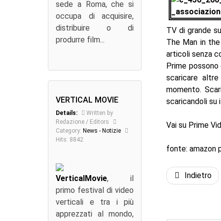
sede a Roma, che si
occupa di acquisire,
distribuire o di
TV di grande s
produrre film...
The Man in the H
articoli senza co
Prime possono g
scaricare altre
momento. Scaric
VERTICAL MOVIE
scaricandoli su 
Details:
Written by
Redazione / Editors
Vai su Prime V
Category:
News - Notizie
Hits: 8842
fonte: amazon 
Indietro
VerticalMovie
, il
primo festival di video
verticali e tra i più
apprezzati al mondo,