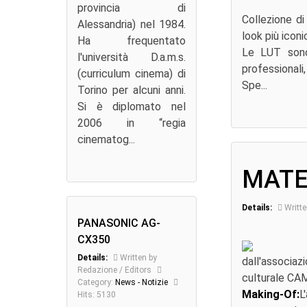
provincia di
Collezione d
Alessandria) nel 1984.
look più iconi
Ha frequentato
Le LUT sono 
l'università D.a.m.s.
professional
(curriculum cinema) di
Spe...
Torino per alcuni anni.
Si è diplomato nel
2006 in “regia
cinematog...
MATE
Details:
Writte
PANASONIC AG-
CX350
Details:
Written by
dall'associa
Redazione / Editors
culturale C
Category:
News - Notizie
Making-Of:
L
Hits: 5130