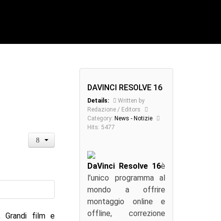
DAVINCI RESOLVE 16
Details:
Written by
Redazione / Editors
Category:
News - Notizie
Hits: 5477
DaVinci Resolve 16
è
l’unico programma al
mondo a offrire
montaggio online e
offline, correzione
.
Grandi film e