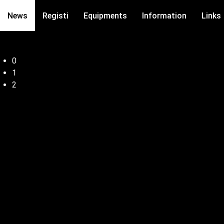
News
Registi
Equipments
Information
Links
0
1
2