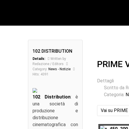
102 DISTRIBUTION
Details:
Written by
PRIME 
Redazione / Editors
Category:
News - Notizie
Hits: 4391
Dettagli
Scritto da
R
Categoria:
N
102 Distribution
: è
una società di
Vai su PRIME
produzione e
distribuzione
cinematografica con