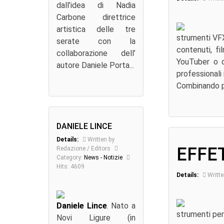
dall’idea di Nadia
Carbone direttrice
artistica delle tre
strumenti VFX 
serate con la
contenuti, fi
collaborazione dell’
YouTuber o q
autore Daniele Porta...
professionali
Combinando p
DANIELE LINCE
Details:
Written by
EFFE
Redazione / Editors
Category:
News - Notizie
Hits: 4609
Details:
Writte
Daniele Lince
. Nato a
strumenti per 
Novi Ligure (in