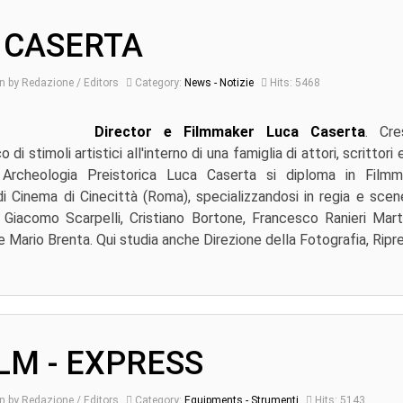
 CASERTA
n by Redazione / Editors
Category:
News - Notizie
Hits: 5468
Director e Filmmaker Luca Caserta
. Cre
 di stimoli artistici all'interno di una famiglia di attori, scrittori 
 Archeologia Preistorica Luca Caserta si diploma in Film
i Cinema di Cinecittà (Roma), specializzandosi in regia e sce
, Giacomo Scarpelli, Cristiano Bortone, Francesco Ranieri Mart
e Mario Brenta. Qui studia anche Direzione della Fotografia, Ripres
LM - EXPRESS
n by Redazione / Editors
Category:
Equipments - Strumenti
Hits: 5143