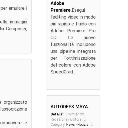
Adobe
per emulare i
Premiere.
Esegui
l'editing video in modo
elle immagini
più rapido e fluido con
dia Composer,
Adobe Premiere Pro
CC. Le nuove
funzionalità includono
una pipeline integrata
per l'ottimizzazione
del colore con Adobe
SpeedGrad...
 organizzato
AUTODESK MAYA
'associazione
Details:
Written by
Redazione / Editors
promuovere e
Category:
News - Notizie