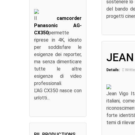
sostenere lo 
del bando del
progetti cinem
Il
camcorder
Panasonic AG-
CX350
permette
riprese in 4K, ideato
per soddisfare le
JEAN 
esigenze dei reporter,
ma senza dimenticare
tutte le altre
Details:
Writte
esigenze di video
professionali.
L’AG CX350 nasce con
Jean Vigo Ita
un’otti...
italiani, com
riconosciment
forte identit
temi di rilevan
RIL PRODUCTIONS