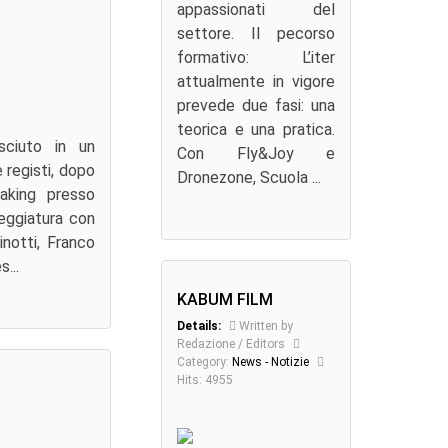
appassionati del
settore. Il pecorso
formativo: L’iter
attualmente in vigore
prevede due fasi: una
teorica e una pratica.
sciuto in un
Con Fly&Joy e
e registi, dopo
Dronezone, Scuola ...
making presso
neggiatura con
inotti, Franco
...
KABUM FILM
Details:
Written by
Redazione / Editors
Category:
News - Notizie
Hits: 4955