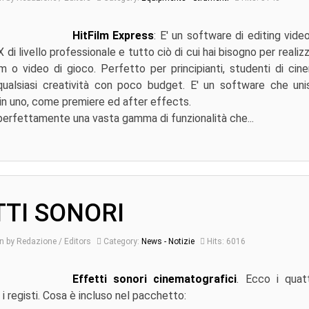
HitFilm Express
: E' un software di editing vide
di livello professionale e tutto ciò di cui hai bisogno per realiz
lm o video di gioco. Perfetto per principianti, studenti di cine
ualsiasi creatività con poco budget. E' un software che un
 in uno, come premiere ed after effects.
erfettamente una vasta gamma di funzionalità che...
TTI SONORI
n by Redazione / Editors
Category:
News - Notizie
Hits: 6016
Effetti sonori cinematografici
. Ecco i quatt
i registi. Cosa è incluso nel pacchetto: