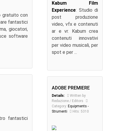
Kabum Film
Experience
: Studio di
o gratuito con
post produzione
zare fantastici
video, vfx e contenuti
ma, giocatori,
ar e vr. Kabum crea
isce software
contenuti innovativi
per video musicali, per
spot e per ...
ADOBE PREMIERE
Details:
Written by
Redazione / Editors
Category:
Equipments -
Strumenti
Hits: 5310
ro fantastici