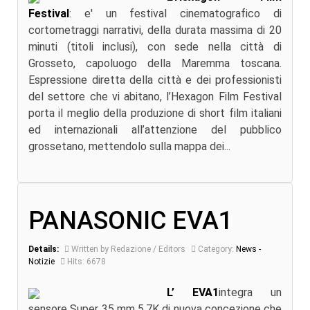
Festival
: e' un festival cinematografico di
cortometraggi narrativi, della durata massima di 20
minuti (titoli inclusi), con sede nella città di
Grosseto, capoluogo della Maremma toscana.
Espressione diretta della città e dei professionisti
del settore che vi abitano, l’Hexagon Film Festival
porta il meglio della produzione di short film italiani
ed internazionali all’attenzione del pubblico
grossetano, mettendolo sulla mappa dei...
PANASONIC EVA1
Details:
Written by Redazione / Editors
Category:
News -
Notizie
Hits: 6678
L’ EVA1
integra un
sensore Super 35 mm 5,7K di nuova concezione che