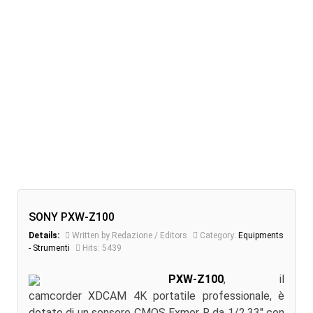
SONY PXW-Z100
Details:
Written by Redazione / Editors
Category:
Equipments
- Strumenti
Hits: 5439
PXW-Z100
, il
camcorder XDCAM 4K portatile professionale, è
dotato di un sensore CMOS Exmor R da 1/2,33" con