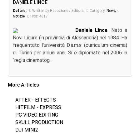
DANIELE LINCE
Details:
Written by Redazione / Editors
Category:
News -
Notizie
Hits: 4617
Daniele Lince
. Nato a
Novi Ligure (in provincia di Alessandria) nel 1984. Ha
frequentato l'università D.a.m.s. (curriculum cinema)
di Torino per alcuni anni. Si è diplomato nel 2006 in
“regia cinematog...
More Articles
AFTER - EFFECTS
HITFILM - EXPRESS
PC VIDEO EDITING
SKULL PRODUCTION
DJI MINI2