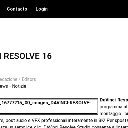
Contacts
Login
I RESOLVE 16
edazione / Editors
ews - Notizie
DaVinci Reso
programma al 
montaggio on
re, post audio e VFX professionali interamente in 8K! Per spostar
sta un semplice clic. DaVinci Resolve Studio consente all’intero