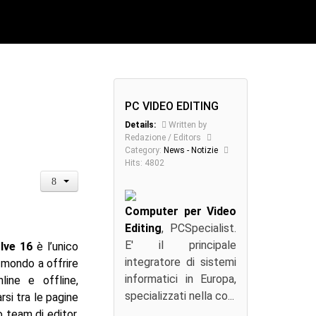
PC VIDEO EDITING
Details:
Written by
Redazione / Editors
Category:
News - Notizie
Hits: 4802
Computer per Video
Editing
, PCSpecialist.
E' il principale
lve 16
è l’unico
integratore di sistemi
mondo a offrire
informatici in Europa,
line e offline,
specializzati nella co...
si tra le pagine
 team di editor,