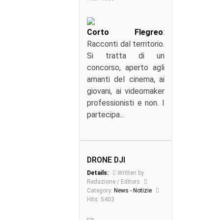
Corto Flegreo
:
Racconti dal territorio.
Si tratta di un
concorso, aperto agli
amanti del cinema, ai
giovani, ai videomaker
professionisti e non. I
partecipa...
DRONE DJI
Details:
Written by
Redazione / Editors
Category:
News - Notizie
Hits: 5403