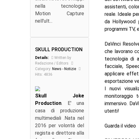
nella tecnologia
assistenti, col
Motion Capture
reale. Ideale pe
nell'ult...
da Hollywood pe
programmi TV, e
DaVinci Resolv
SKULL PRODUCTION
che lavorano co
Details:
Written by
tecnologia di 
Redazione / Editors
facciale, Spee
Category:
News - Notizie
applicare effet
Hits: 4836
esportazione ve
I nuovi visual
Skull Joke
monitoraggio t
Production
. E' una
immersivo. DaVi
casa di produzione
utenti!
multimediali .Nata nel
2016 per volontà del
Guarda il video
regista e direttore alla