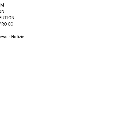
LM
ON
IBUTION
PRO CC
ews - Notizie