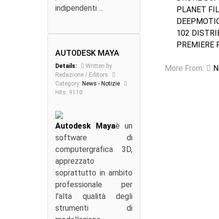
indipendenti ...
PLANET FI
DEEPMOTI
102 DISTR
PREMIERE 
AUTODESK MAYA
Details:
Written by
More From:
N
Redazione / Editors
Category:
News - Notizie
Hits: 9110
Autodesk Maya
è un
software di
computergrafica 3D,
apprezzato
soprattutto in ambito
professionale per
l'alta qualità degli
strumenti di