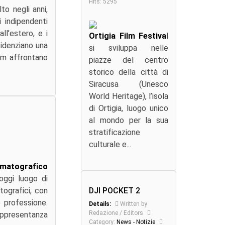
Hits: 5295
to negli anni,
i indipendenti
ll’estero, e i
Ortigia Film Festiva
l
videnziano una
si sviluppa nelle
ilm affrontano
piazze del centro
storico della città di
Siracusa (Unesco
World Heritage), l’isola
di Ortigia, luogo unico
al mondo per la sua
stratificazione
culturale e...
ematografico
oggi luogo di
ografici, con
DJI POCKET 2
e professione.
Details:
Written by
Redazione / Editors
appresentanza
Category:
News - Notizie