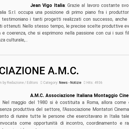
Jean Vigo Italia
: Grazie al lavoro costante svol
lia S.r.l. occupa una posizione di primo piano fra i produttor
e testimoniano i tanti progetti realizzati con successo, anche a
i ottenuti. Nello stesso tempo, le precise scelte produttive e
à e coerenza, che si esprimono nella passione con cui i suoi f
za culturale,...
CIAZIONE A.M.C.
n by Redazione / Editors
Category:
News - Notizie
Hits: 4936
A.M.C. Associazione Italiana Montaggio Cin
: Nel maggio del 1980 si è costituita a Roma, allora come 
senza produttiva del settore, l'Associazione Montatori Cinemat
ntento di riunire tutte le persone che esercitavano in Italia tal
 invocata come opportunità di incontro, coordinamento e r