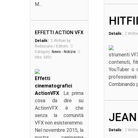
M...
HITF
EFFETTI ACTION VFX
Details:
Writte
Details:
Written by
Redazione / Editors
Category:
News - Notizie
strumenti VFX 
Hits: 5851
contenuti, fi
YouTuber o q
professionali
Effetti
Combinando p
cinematografici
ActionVFX
. La prima
cosa da dire su
ActionVFX è che
JEAN 
senza la comunità
VFX non esisteremmo.
Nel novembre 2015, la
Details:
Writte
nostra campagna