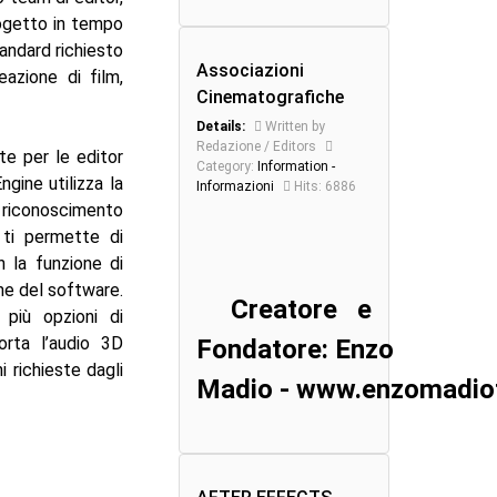
rogetto in tempo
tandard richiesto
Associazioni
eazione di film,
Cinematografiche
Details:
Written by
Redazione / Editors
e per le editor
Category:
Information -
gine utilizza la
Informazioni
Hits: 6886
 riconoscimento
 ti permette di
n la funzione di
ne del software.
Creatore e
 più opzioni di
orta l’audio 3D
Fondatore: Enzo
 richieste dagli
Madio - www.enzomadiot