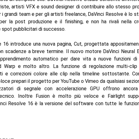
oriste, artisti VFX e sound designer di contribuire allo stesso p
r i grandi team e per gli artisti freelance, DaVinci Resolve è lo s
r la post produzione e il finishing, e non ha rivali nella cr
 spot pubblicitari di successo.
e 16 introduce una nuova pagina, Cut, progettata appositament
n scadenze a breve termine. Il nuovo motore DaVinci Neural En
apprendimento automatico per dare vita a nuove funzioni di
d Warp e molto altro. La funzione di regolazione multi-clip
ti e correzioni colore alle clip nella timeline sottostante. Co
loce prepari il progetto per YouTube o Vimeo da qualsiasi sezio
izzatori di segnale con accelerazione GPU offrono ancora
ecnico. Inoltre Fusion è molto più veloce e Fairlight supp
nci Resolve 16 è la versione del software con tutte le funzioni