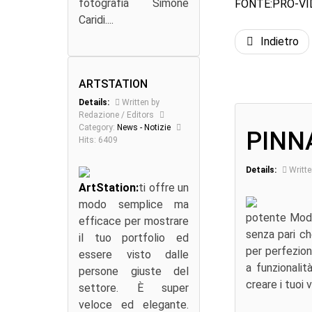
fotografia Simone
FONTE:PRO-VI
Caridi....
Indietro
ARTSTATION
Details:
Written by
Redazione / Editors
Category:
News - Notizie
PINN
Hits: 6409
Details:
Writte
ArtStation:
ti offre un
modo semplice ma
potente Modif
efficace per mostrare
senza pari ch
il tuo portfolio ed
per perfeziona
essere visto dalle
a funzionalit
persone giuste del
creare i tuoi v
settore. È super
veloce ed elegante.