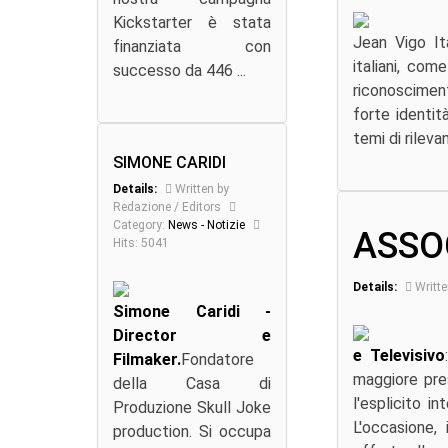
Kickstarter è stata
Jean Vigo Ita
finanziata con
italiani, com
successo da 446 ...
riconosciment
forte identit
temi di rilevan
SIMONE CARIDI
Details:
Written by
Redazione / Editors
Category:
News - Notizie
ASSO
Hits: 5041
Details:
Writte
Simone Caridi -
Director e
e Televisivo
Filmaker.
Fondatore
maggiore pre
della Casa di
l'esplicito i
Produzione Skull Joke
L'occasione,
production. Si occupa