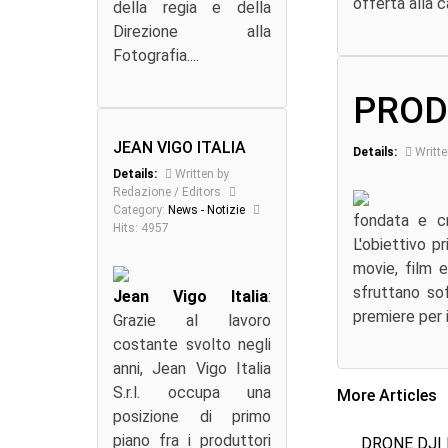
offerta alla c
della regia e della
Direzione alla
Fotografia....
PROD
JEAN VIGO ITALIA
Details:
Writte
Details:
Written by
Redazione / Editors
Category:
News - Notizie
fondata e c
Hits: 4957
L'obiettivo pr
movie, film e
sfruttano sof
Jean Vigo Italia
:
premiere per i
Grazie al lavoro
costante svolto negli
anni, Jean Vigo Italia
S.r.l. occupa una
More Articles
posizione di primo
piano fra i produttori
DRONE DJI 