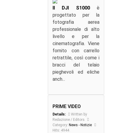
Il DJI S1000
è
progettato per la
fotografia aerea
professionale di alto
livello e per la
cinematografia. Viene
fornito con carrello
retrattile, così come i
bracci del telaio
pieghevoli ed eliche
anch...
PRIME VIDEO
Details:
Written by
Redazione / Editors
Category:
News - Notizie
Hits: 4944