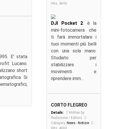
Hits: 4695
DJI Pocket 2
: è la
mini-fotocamera che
ti farà immortalare i
tuoi momenti più belli
con una sola mano.
995. E' stata
Studiato per
ofit Lucano.
stabilizzare i
ealizzano short
movimenti e
atografica. Si
riprendere imm...
nematografici,
CORTO FLEGREO
Details:
Written by
Redazione / Editors
Category:
News - Notizie
Hits: 4660