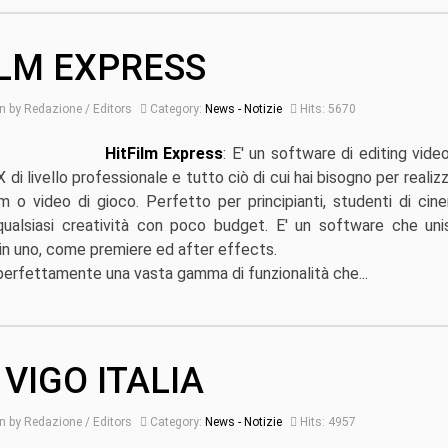
ILM EXPRESS
n by Redazione / Editors
Category:
News - Notizie
Hits: 5670
HitFilm Express
: E' un software di editing vide
di livello professionale e tutto ciò di cui hai bisogno per realiz
lm o video di gioco. Perfetto per principianti, studenti di cine
ualsiasi creatività con poco budget. E' un software che un
 in uno, come premiere ed after effects.
erfettamente una vasta gamma di funzionalità che...
VIGO ITALIA
n by Redazione / Editors
Category:
News - Notizie
Hits: 4957