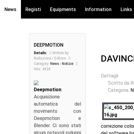
News
Registi
Equipments
Information
Links
Associazioni Cinematografiche
Gruppo Cinematografico
Unisciti al Gruppo
Cinematografia - Eventi - Biografie - Concorsi - Video
Cinema, Registi, Produttori, Tecnici, Esperti
Film, Cortometraggi, Backstage, Cinema
DEEPMOTION
Details:
Written by
DAVINC
Redazione / Editors
Category:
News - Notizie
Hits: 4928
Dettagli
Scritto da
R
Deepmotion
:
Categoria:
N
Acquisizione
automatica del
movimento con
Deepmotion e
Blender. Ci sono stati
correzione colo
alcuni notevoli sviluppi
del software ba