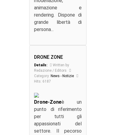
modellazione,
animazione e
rendering. Dispone di
grande libertà di
persona...
DRONE ZONE
Details:
Written by
Redazione / Editors
Category:
News - Notizie
Hits: 6187
Drone-Zone
è un
punto di riferimento
per tutti gli
appassionati del
settore. Il pecorso