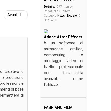
AFTER EFFECTS
Details:
Written by
Redazione / Editors
Avanti
Category:
News - Notizie
Hits: 4680
Adobe After Effects
:
è un software di
animazione grafica,
compositing e
montaggio video di
livello professionale
eo creativo e
con funzionalità
 la precisione
avanzate, come
 professionale
l'utilizzo ...
rumenti di base
 permetterà di
FABRIANO FILM